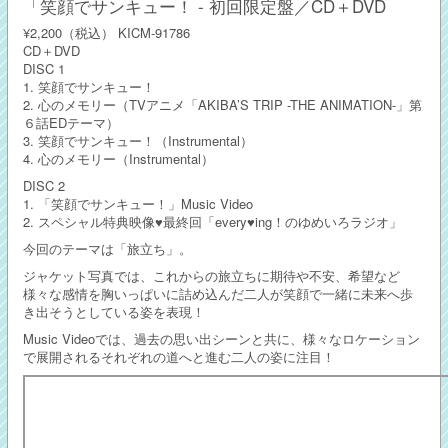
「笑顔でサンキュー！ - 初回限定盤／CD＋DVD
¥2,200（税込）
KICM-91786
CD＋DVD
DISC 1
1. 笑顔でサンキュー！
2. 心のメモリー（TVアニメ「AKIBA’S TRIP -THE ANIMATION-」第
６話EDテーマ）
3. 笑顔でサンキュー！（Instrumental）
4. 心のメモリー（Instrumental）
DISC 2
1. 「笑顔でサンキュー！」Music Video
2. スペシャル特典映像♥最終回「every♥ing！のゆめいろラジオ」
今回のテーマは「旅立ち」。
ジャケット写真では、これからの旅立ちに期待や不安、希望など
様々な感情を胸いっぱいに詰め込んだ二人が笑顔で一緒に未来へ歩
き出そうとしている姿を表現！
Music Videoでは、過去の思い出シーンと共に、様々なロケーション
で展開されるそれぞれの道へと進む二人の姿に注目！