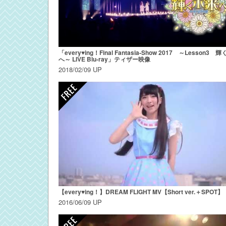
「every♥ing！Final Fantasia-Show 2017 ～Lesson3 
へ～ LIVE Blu-ray」ティザー映像
2018/02/09 UP
【every♥ing！】DREAM FLIGHT MV【Short ver.＋SPOT】
2016/06/09 UP