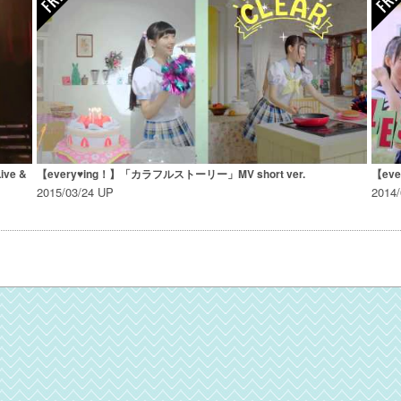
ve &
【every♥ing！】「カラフルストーリー」MV short ver.
【ev
2015/03/24 UP
2014