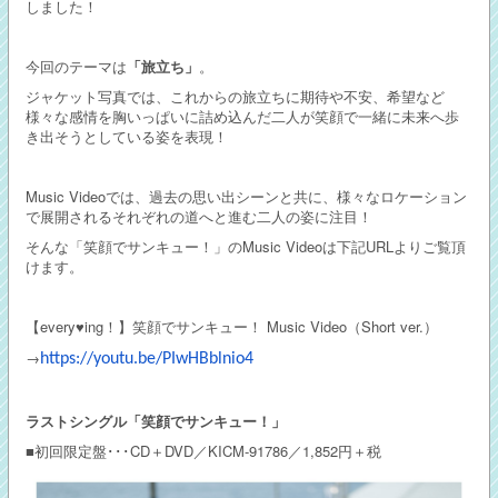
しました！
今回のテーマは
「旅立ち」
。
ジャケット写真では、これからの旅立ちに期待や不安、希望など
様々な感情を胸いっぱいに詰め込んだ二人が笑顔で一緒に未来へ歩
き出そうとしている姿を表現！
Music Videoでは、過去の思い出シーンと共に、様々なロケーション
で展開されるそれぞれの道へと進む二人の姿に注目！
そんな「笑顔でサンキュー！」のMusic Videoは下記URLよりご覧頂
けます。
【every♥ing！】笑顔でサンキュー！ Music Video（Short ver.）
→
https://youtu.be/PIwHBblnio4
ラストシングル「笑顔でサンキュー！」
■初回限定盤･･･CD＋DVD／KICM-91786／1,852円＋税