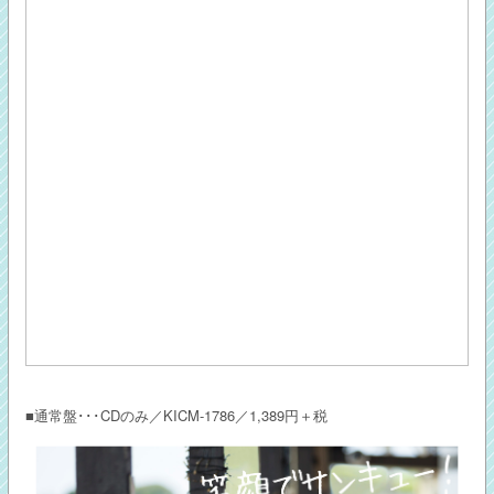
■通常盤･･･CDのみ／KICM-1786／1,389円＋税